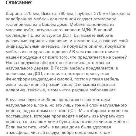
Описание:
Ширина: 370 мм, Высота: 780 мм, Глубина: 370 ммПрекрасно
подобранная мебель для гостиной создаст атмосферу
гостеприимства в Вашем доме. Мебель выполнена из
массива дуба, натурального шпона и МДФ. В данной
коллекции НЕ используется ДСП. Вы можете выбрать
различные варианты крашения и компоновки, создавая свой
индивидуальный интерьер.He покупайте опилки, покупайте
мебель из натурального дерева! В чем главное отличие
нашей продукции от всего того, что предлагается на рынке?
Наша продукция абсолютно экологична, это массив
натурального дерева. В России мебель предлагается, в
основном, из ДСП, это опилки, которые прессуются
Фенолформальдегидной смолой, поэтому такая мебель
имеет характерный резкий запах. Эти смолы вызывают
аллергию, тяжелые, в том числе раковые заболевания.
В лучшем случае мебель предлагают с элементами
натурального шпона, но это лишь тонкий слой натурального
дерева, под которым все тоже ДСП. Мы отбираем только тех
поставщиков, которые производят мебель из натурального
дерева, т.е. в вашем доме будет экологически чистая мебель.
Если вы хотите, чтобы в вашем доме была здоровая
атмосфера, чистый воздух, добро пожаловать к нам!