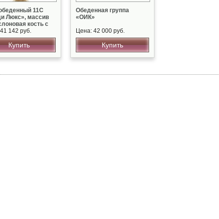
обеденный 11С
Обеденная группа
и Люкс», массив
«ОИК»
слоновая кость с
ой
41 142 руб.
Цена: 42 000 руб.
Купить
Купить