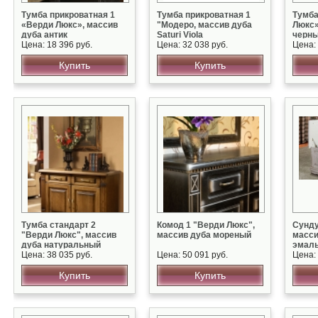
Тумба прикроватная 1
Тумба прикроватная 1
Тумба
«Верди Люкс», массив
"Модеро, массив дуба
Люкс»
дуба антик
Saturi Viola
черны
Цена: 18 396 руб.
Цена: 32 038 руб.
патин
Цена: 
Купить
Купить
Тумба стандарт 2
Комод 1 "Верди Люкс",
Сунду
"Верди Люкс", массив
массив дуба мореный
масси
дуба натуральный
эмал
Цена: 38 035 руб.
Цена: 50 091 руб.
Цена: 
Купить
Купить