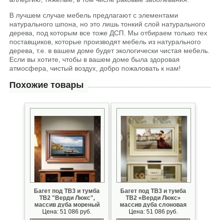
В лучшем случае мебель предлагают с элементами
натурального шпона, но это лишь тонкий слой натурального
дерева, под которым все тоже ДСП. Мы отбираем только тех
поставщиков, которые производят мебель из натурального
дерева, т.е. в вашем доме будет экологически чистая мебель.
Если вы хотите, чтобы в вашем доме была здоровая
атмосфера, чистый воздух, добро пожаловать к нам!
Похожие товары
Багет под ТВ3 и тумба
Багет под ТВ3 и тумба
ТВ2 "Верди Люкс",
ТВ2 «Верди Люкс»
массив дуба мореный
массив дуба слоновая
Цена: 51 086 руб.
Цена: 51 086 руб.
кость с патиной