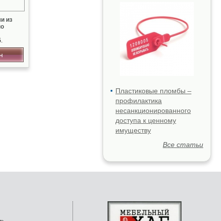
и из
но
.
н
Пластиковые пломбы –
профилактика
несанкционированного
доступа к ценному
имуществу
Все статьи