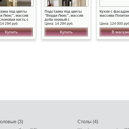
авка под цветы
Подставка под цветы
Кухня с фасадам
и Люкс", массив
"Верди Люкс", массив
массива Позита
слоновая кость с
дуба черный с
ом
14 294 руб.
серебряной патиной
Цена: 14 294 руб.
Цена: 124 000 руб
Купить
Купить
В магази
оловые (3)
Столы (4)