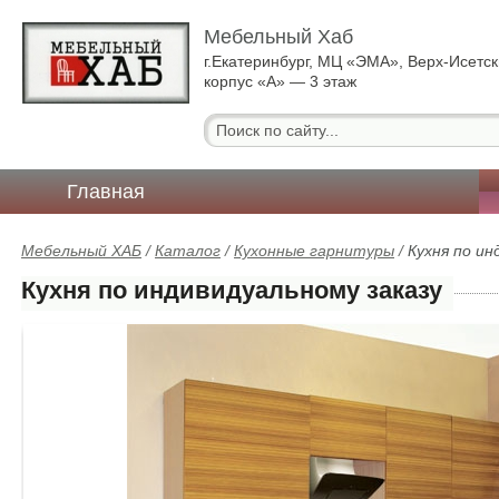
Мебельный Хаб
г.Екатеринбург, МЦ «ЭМА», Верх-Исетск
корпус «А» — 3 этаж
Главная
Мебельный ХАБ
/
Каталог
/
Кухонные гарнитуры
/
Кухня по ин
Кухня по индивидуальному заказу