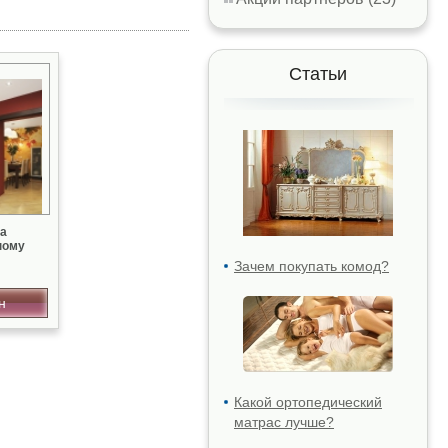
Статьи
па
ному
Зачем покупать комод?
н
Какой ортопедический
матрас лучше?