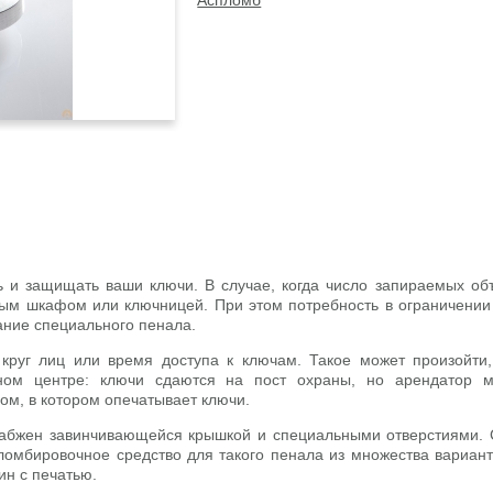
Аспломб
 и защищать ваши ключи. В случае, когда число запираемых объе
ным шкафом или ключницей. При этом потребность в ограничени
ание специального пенала.
круг лиц или время доступа к ключам. Такое может произойти, 
ом центре: ключи сдаются на пост охраны, но арендатор м
ом, в котором опечатывает ключи.
снабжен завинчивающейся крышкой и специальными отверстиями. 
мбировочное средство для такого пенала из множества вариант
ин с печатью.