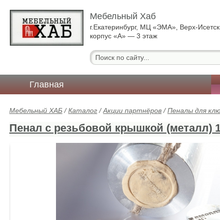
Мебельный Хаб
г.Екатеринбург, МЦ «ЭМА», Верх-Исетск
корпус «А» — 3 этаж
Главная
Мебельный ХАБ
/
Каталог
/
Акции партнёров
/
Пеналы для кл
Пенал с резьбовой крышкой (металл) 