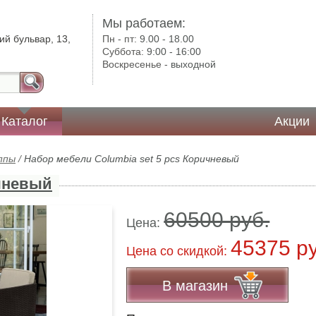
Мы работаем:
ий бульвар, 13,
Пн - пт:
9.00 - 18.00
Суббота:
9:00 - 16:00
Воскресенье -
выходной
Каталог
Акции
ппы
/
Набор мебели Columbia set 5 pcs Коричневый
ичневый
60500 руб.
Цена:
45375 р
Цена co скидкой:
В магазин