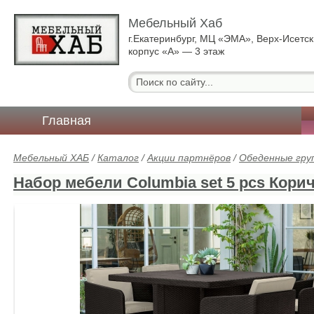
Мебельный Хаб
г.Екатеринбург, МЦ «ЭМА», Верх-Исетск
корпус «А» — 3 этаж
Главная
Мебельный ХАБ
/
Каталог
/
Акции партнёров
/
Обеденные гру
Набор мебели Columbia set 5 pcs Кор