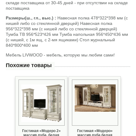
складе поставщика от 30-45 дней - при отсутствии на складе
поставщика
Размеры(ш., гл., выс.) :
Навесная полка 478*322*398 мм (с
нишей либо со стеклянной дверцей) Навесная полка
956*322*398 мм (с нишей либо со стеклянной дверцей)
Тумба ТВ 956*523*426 мм Тумба напольная 956*450*436 мм
(с нишей, с 1м ящ, с 2-мя ящиками) Стол журнальный
840*800*400 мм
Мебель LIVWOOD - мебель, которую мы любим сами!
Похожие товары
Гостиная «Модеро 2»
Гостиная «Модеро»
массив дуба, белая
массив дуба белая