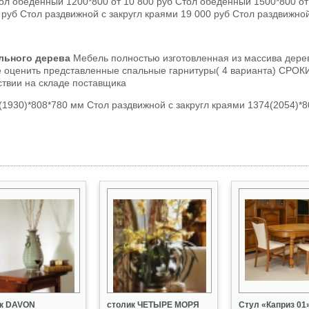
ол обеденный 1200*800 от 10 800 руб Стол обеденный 1500*800 от
руб Стол раздвижной с закругл краями 19 000 руб Стол раздвижно
ального дерева
Мебель полностью изготовленная из массива дерев
 оценить представленные спальные гарнитуры( 4 варианта) СРОКИ
тствии на складе поставщика
1930)*808*780 мм Стол раздвижной с закругл краями 1374(2054)*
ик DAVON
столик ЧЕТЫРЕ МОРЯ
Стул «Каприз 01